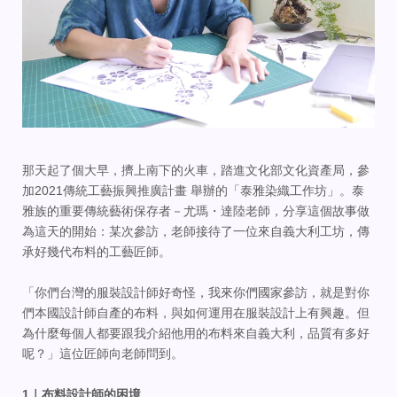
那天起了個大早，擠上南下的火車，踏進文化部文化資產局，參
加2021傳統工藝振興推廣計畫 舉辦的「泰雅染織工作坊」。泰
雅族的重要傳統藝術保存者－尤瑪・達陸老師，分享這個故事做
為這天的開始：某次參訪，老師接待了一位來自義大利工坊，傳
承好幾代布料的工藝匠師。
「你們台灣的服裝設計師好奇怪，我來你們國家參訪，就是對你
們本國設計師自產的布料，與如何運用在服裝設計上有興趣。但
為什麼每個人都要跟我介紹他用的布料來自義大利，品質有多好
呢？」這位匠師向老師問到。
1｜布料設計師的困境