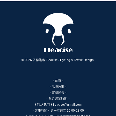
© 2026 蚤操染織 Fleacise / Dyeing & Textile Design.
⍿ 首頁 ⍿
⍿ 品牌故事 ⍿
⍿ 實體展售 ⍿
⍿ 當月營業時間 ⍿
⍿ 聯絡我們 ⍿ fleacise@gmail.com
⍿ 客服時間 ⍿ 週一至週五 10:00-18:00