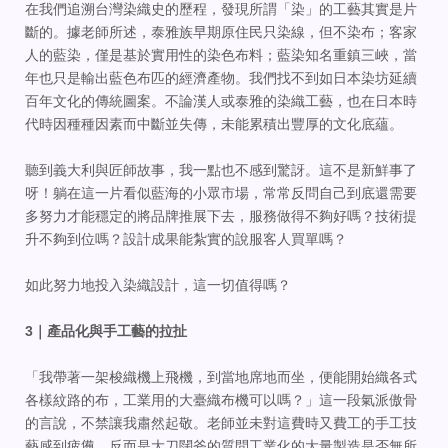
在我們追溯台灣染織史的歷程，發現所謂「染」的工藝其實是片
斷的。據老師所述，泰雅族早期原住民只染線，但不染布；客家
人的藍染，僅是基於實用性的染色布料；藍染知名重鎮三峽，當
年也只是輸出藍色布匹的經濟產物。我們找不到如日本染坊延續
百年文化的傳統圖案。不論漢人或泰雅的染織工藝，也在日本時
代時因種種因素而中斷並失傳，未能累積出豐厚的文化底蘊。
聽到義大利與匠師故事，我一點也不感到驚訝。這不是新鮮事了
呀！躺在這一片看似藍海的小眾市場，常常反問自己到底還需要
多努力才能穩定的將品牌推展下去，服務做得不夠好嗎？技術提
升不夠到位嗎？設計成果能紮實的說服客人買單嗎？
如此努力地投入染織設計，這一切值得嗎？
3｜產品化與手工藝的拉扯
「我帶著一架梭織機上飛機，到當地席地而坐，便能開始織各式
各樣紋路的布，工業用的大臺織布機可以嗎？」這一段氣派傲骨
的言說，不禁讓我肅然起敬。老師並未對這費時又費工的手工技
藝感到疲憊，反而是大刀闊斧的質問工業化的大量製造是否無所