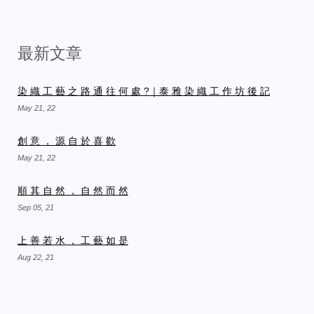
最新文章
染 織 工 藝 之 路 通 往 何 處 ?｜泰 雅 染 織 工 作 坊 後 記
May 21, 22
創 意 ， 源 自 於 喜 歡
May 21, 22
順 其 自 然 ， 自 然 而 然
Sep 05, 21
上 善 若 水 ， 工 藝 如 是
Aug 22, 21