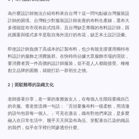
為什麼設計師無法介紹布料來自台灣？這一問句點破台灣服裝設
計師的困境。台灣較少對服裝設計師友善的布料生產鏈，選布大
多僅能從布市現有款式找尋。且台灣缺乏專職的布料設計師，因
此圖案與樣式多半是取自海外流行的布花，缺乏本土設計語彙。
即使設計師負擔了高成本的訂製布料，也少有能支撐運用獨特布
料設計的服飾之消費族群。在快時尚佔據大眾服飾市場的現狀，
要消費者買一件高價的設計師服裝，並不是人人都能接受。種種
創立品牌的困難，就能打趴一群初生之犢。
2｜斑駁難尋的染織文化
老師接著分享，老一輩的泰雅族女人，在每個人生階段要織自己
的衣服。耆老曾流傳一句話：「舌頭要像布料一樣柔軟，用清澈
的語句包容每一個人。」可見在過去，織布對他們來說，是多麼
融入在日常生活中。幾乎天天與染布為伍、穿配著自己染的織品
的我們，似乎在字裡行間參透些什麼。