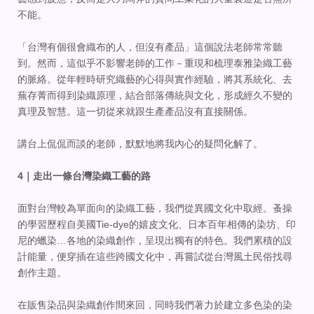
不能。
「台灣有個很會織布的人，但沒有產品」這個說法老師常常聽
到。然而，這似乎不影響老師的工作－重現和梳理泰雅染織工藝
的脈絡。從年輕時研究織藝的心得與實作經驗，將其系統化、去
蕪存菁而得到染織原理，結合部落傳統與文化，形成經久不變的
真理及智慧。這一切從來就跟生產產品沒有直接關係。
講台上侃侃而談的老師，默默地將我內心的疑問化解了。
4｜走出一條台灣染織工藝的路
面對台灣較為單面向的染織工藝，我們從異國文化中取經。蚤操
的學習歷程自美國Tie-dye的嬉皮文化、日本百年相傳的染坊、印
尼的蠟染…各地的染織創作，呈現出獨有的特色。我們累積的設
計能量，便穿插在這些跨國文化中，再嘗試從台灣風土民俗找尋
創作主題。
在販售染品與染織創作間來回，同時我們著力於建立多色染的染