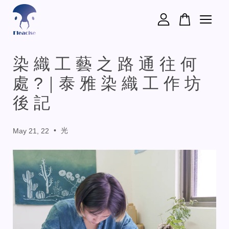
您的購物車目前還是空的。
染 織 工 藝 之 路 通 往 何
處 ?｜泰 雅 染 織 工 作 坊
繼續購物
後 記
•
光
May 21, 22