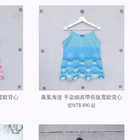
寬鬆背心
裹葉海波 手染細肩帶長版寬鬆背心
從
NT$ 890
起