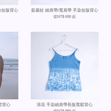
染短版背心
藍菱紋 細肩帶/寬肩帶 手染短版背心
從
NT$ 690
起
鬆背心
浪花 手染細肩帶長版寬鬆背心
從
NT$ 890
起