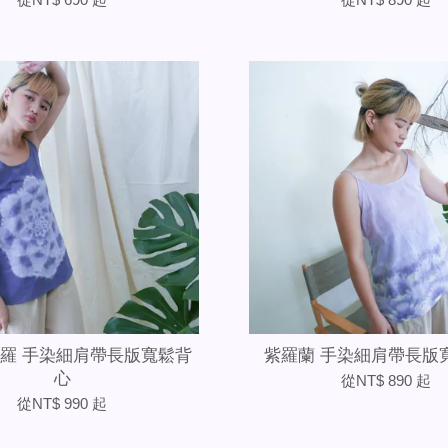
羅 手染細肩帶長版寬鬆背
紫羅蘭 手染細肩帶長版
心
從
NT$ 890
起
從
NT$ 990
起