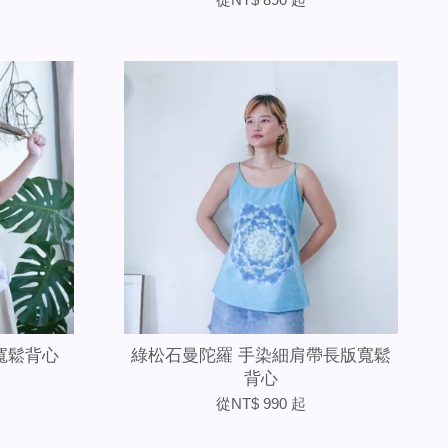
寬鬆背心
綠松石曼陀羅 手染細肩帶長版寬鬆
背心
從
NT$ 990
起