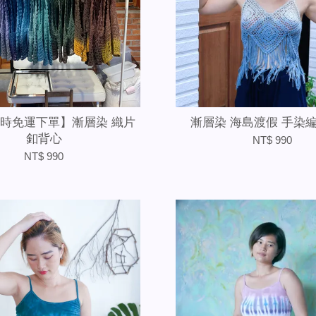
時免運下單】漸層染 織片
漸層染 海島渡假 手染
釦背心
NT$ 990
NT$ 990