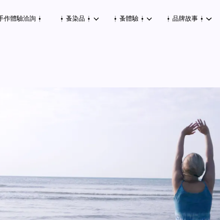
手作體驗洽詢 ⍿
⍿ 蚤染品 ⍿
⍿ 蚤體驗 ⍿
⍿ 品牌故事 ⍿
您的購物車目前還是空的。
繼續購物