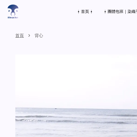
⍿ 首頁 ⍿
⍿ 團體包班｜染織
›
首頁
背心