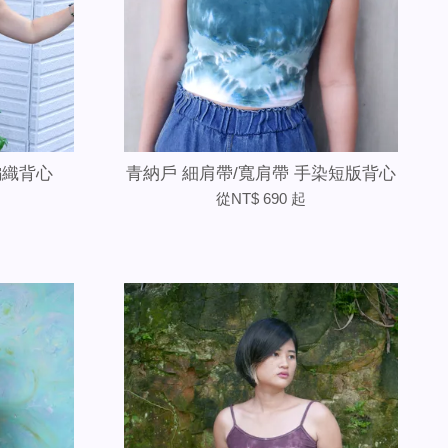
編織背心
青納戶 細肩帶/寬肩帶 手染短版背心
從
NT$ 690
起