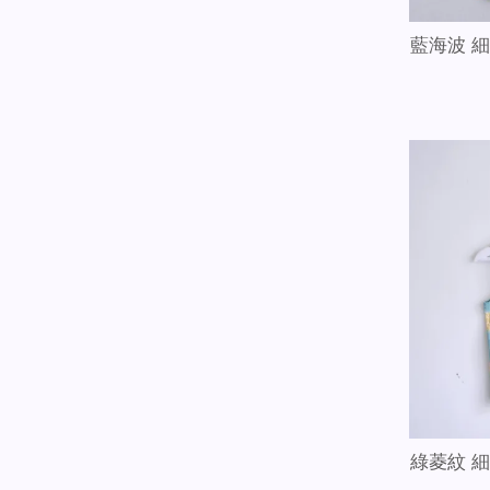
藍海波 
綠菱紋 