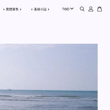
⍿ 實體展售 ⍿
⍿ 蚤操小誌 ⍿