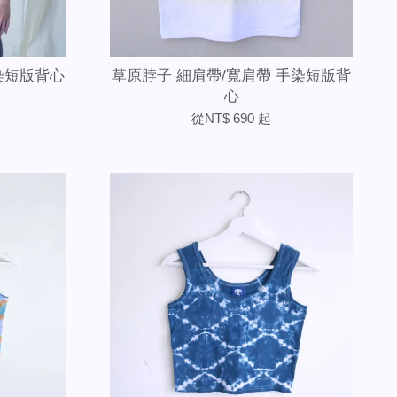
染短版背心
草原脖子 細肩帶/寬肩帶 手染短版背
心
從
NT$ 690
起