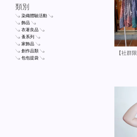
類別
𓂅 染織體驗活動 𓂅
𓂅 飾品 𓂅
𓂅 衣著良品 𓂅
𓂅 蚤系列 𓂅
𓂅 家飾品 𓂅
𓂅 創作品類 𓂅
【社群限
𓂅 包包提袋 𓂅