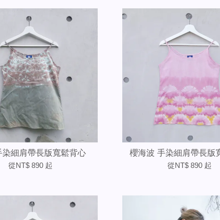
手染細肩帶長版寬鬆背心
櫻海波 手染細肩帶長版
從
NT$ 890
起
從
NT$ 890
起