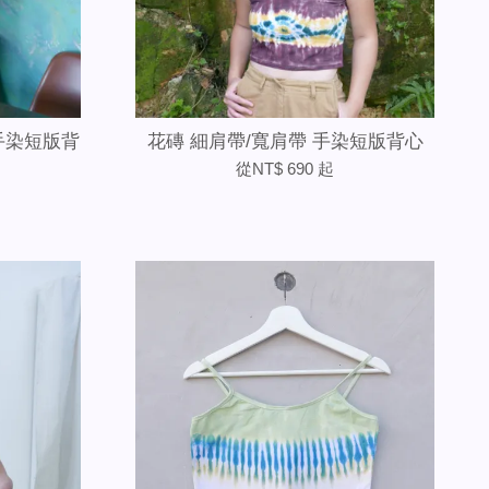
手染短版背
花磚 細肩帶/寬肩帶 手染短版背心
從
NT$ 690
起