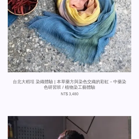
台北大稻埕 染織體驗 | 本草藥方與染色交織的彩虹－中藥染
色研習班 / 植物染工藝體驗
NT$ 3,480