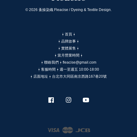
© 2026 蚤操染織 Fleacise / Dyeing & Textile Design.
⍿ 首頁 ⍿
⍿ 品牌故事 ⍿
⍿ 實體展售 ⍿
⍿ 當月營業時間 ⍿
⍿ 聯絡我們 ⍿ fleacise@gmail.com
⍿ 客服時間 ⍿ 週一至週五 10:00-18:00
⍿ 店面地址 ⍿ 台北市大同區南京西路167巷20號
Facebook
Instagram
YouTube
Visa
Master
JCB