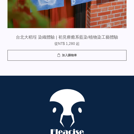
台北大稻埕 染織體驗 | 初見療癒系藍染/植物染工藝體驗
從
NT$ 1,280
起
加入購物車