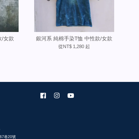
款/女款
銀河系 純棉手染T恤 中性款/女款
從
NT$ 1,280
起
Facebook
Instagram
YouTube
0
67巷20號