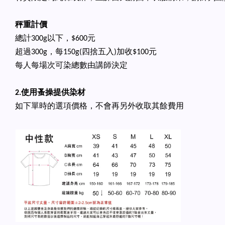
秤重計價
總計300g以下，$600元
超過300g，每150g(四捨五入)加收$100元
每人每場次可染總數由講師決定
2.使用蚤操提供染材
如下單時的選項價格，不會再另外收取其餘費用