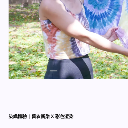
染織體驗｜舊衣新染 X 彩色渲染