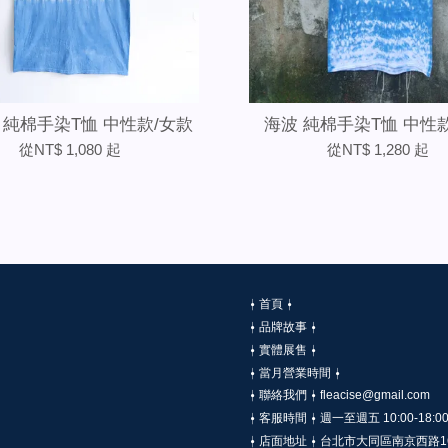
 純棉手染T恤 中性款/女款
海波 純棉手染T恤 中性
從
NT$ 1,080
起
從
NT$ 1,280
起
⍿ 首頁 ⍿
⍿ 品牌故事 ⍿
⍿ 實體展售 ⍿
⍿ 當月營業時間 ⍿
⍿ 聯絡我們 ⍿ fleacise@gmail.com
⍿ 客服時間 ⍿ 週一至週五 10:00-18:0
⍿ 店面地址 ⍿ 台北市大同區南京西路1