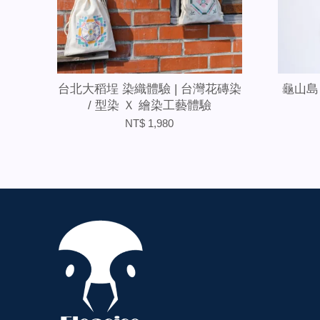
台北大稻埕 染織體驗 | 台灣花磚染
龜山島
/ 型染 Ｘ 繪染工藝體驗
NT$ 1,980