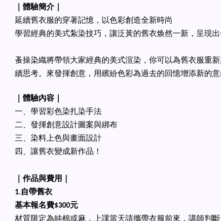
｜體驗簡介｜
延續舊衣服的穿著記憶，以色彩創造全新時尚
學習經典的美式紮染技巧，讓泛黃的舊衣焕然一新，呈現出
蚤操染織將帶領大家經典的美式渲染，你可以為舊衣服重新
續思考。來發揮創意，用繽紛色彩為過去的回憶增添新的意
｜體驗內容｜
一、學習彩色染扎染手法
二、發揮創意設計圖案與綁布
三、染料上色與畫面設計
四、讓舊衣變成新作品！
｜作品與費用｜
1.自帶舊衣
基本報名費$300元
材質限定為純棉或麻，上課當天請攜帶衣服前來，講師判斷