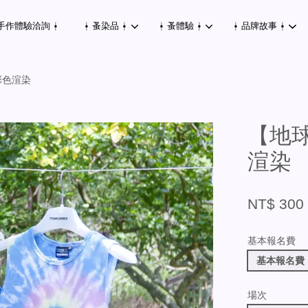
手作體驗洽詢 ⍿
⍿ 蚤染品 ⍿
⍿ 蚤體驗 ⍿
⍿ 品牌故事 ⍿
彩色渲染
您的購物車目前還是空的。
【地球
渲染
繼續購物
NT$ 300
基本報名費
基本報名費
場次