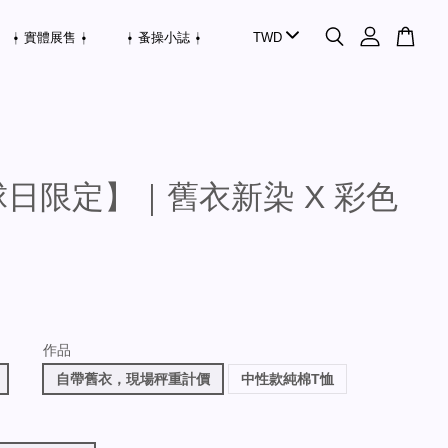
⍿ 實體展售 ⍿
⍿ 蚤操小誌 ⍿
日限定】｜舊衣新染 X 彩色
作品
自帶舊衣，現場秤重計價
中性款純棉T恤