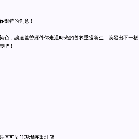
你獨特的創意！
染色，讓這些曾經伴你走過時光的舊衣重獲新生，焕發出不一樣
義吧！
是否可染並現場秤重計價