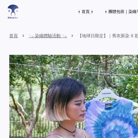
⍿ 首頁 ⍿
⍿ 團體包班｜染織
›
›
首頁
𓂅 染織體驗活動 𓂅
【地球日限定】｜舊衣新染 X 