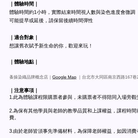
｜體驗時間｜
體驗時間約1小時，實際結束時間視人數與染色進度會微調
可能提早或延後，請保留後續時間彈性
｜適合對象｜
想讓舊衣賦予新生命的你，歡迎來玩！
｜體驗地點｜
蚤操染織品牌概念店｜
Google Map
｜台北市大同區南京西路167巷
｜注意事項｜
1.此為體驗課程限購票者參與，未購票者不得陪同入場旁
2.為保有其他學員與老師的教學品質和上課權益，課程時間前
費。
3.由於老師皆須事先準備材料，為保障老師權益，如因消費者