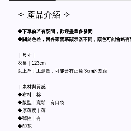
✧ 產品介紹 ✧
◆下單前若有疑問，歡迎盡量多發問
◆關於色差，因各家螢幕顯示器不同，顏色可能會略有
｜尺寸｜
衣長｜123cm
以上為手工測量，可能會有正負 3cm的差距
｜素材與質感｜
◆布料｜棉
◆版型｜寬鬆，有口袋
◆厚薄度｜薄
◆彈性｜有
◆印花