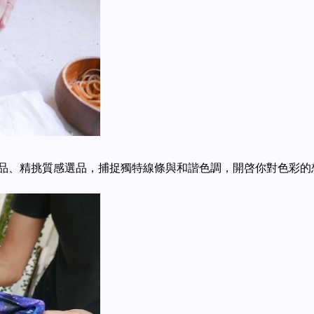
品、精挑質感選品，捕捉獨特線條與和諧色調，開啓你對色彩的