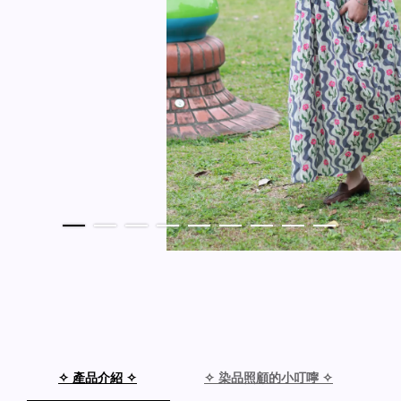
✧ 產品介紹 ✧
✧ 染品照顧的小叮嚀 ✧