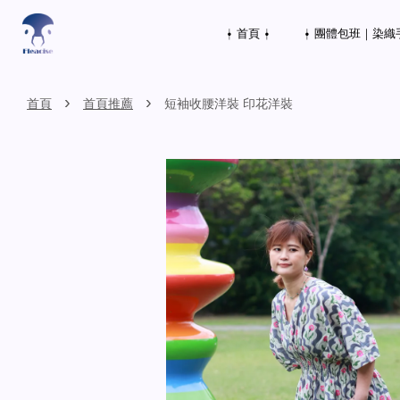
⍿ 首頁 ⍿
⍿ 團體包班｜染織
›
›
首頁
首頁推薦
短袖收腰洋裝 印花洋裝