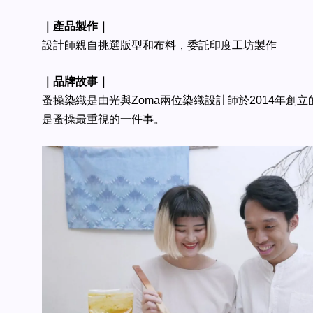
｜產品製作｜
設計師親自挑選版型和布料，委託印度工坊製作
｜品牌故事｜
蚤操染織是由光與Zoma兩位染織設計師於2014年創
是蚤操最重視的一件事。