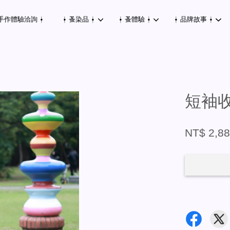
手作體驗洽詢 ⍿
⍿ 蚤染品 ⍿
⍿ 蚤體驗 ⍿
⍿ 品牌故事 ⍿
您的購物車目前還是空的。
短袖
繼續購物
NT$ 2,8