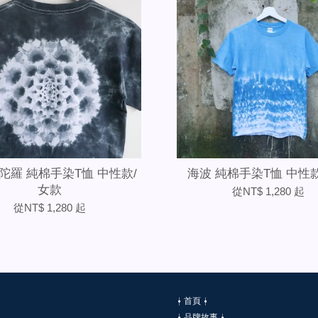
陀羅 純棉手染T恤 中性款/
海波 純棉手染T恤 中性
女款
從
NT$ 1,280
起
從
NT$ 1,280
起
⍿ 首頁 ⍿
⍿ 品牌故事 ⍿