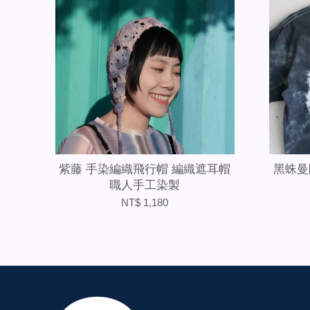
紫藤 手染編織飛行帽 編織遮耳帽
黑蛛曼
職人手工染製
NT$ 1,180