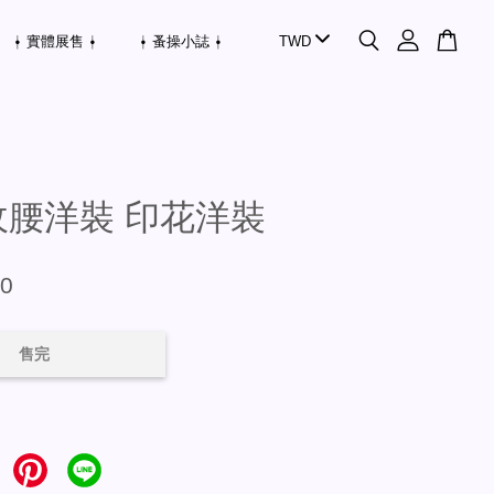
⍿ 實體展售 ⍿
⍿ 蚤操小誌 ⍿
收腰洋裝 印花洋裝
80
售完