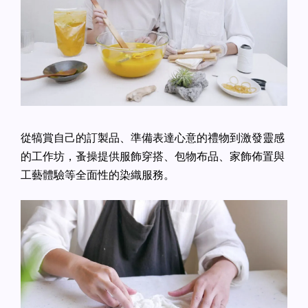
從犒賞自己的訂製品、準備表達心意的禮物到激發靈感
的工作坊，蚤操提供服飾穿搭、包物布品、家飾佈置與
工藝體驗等全面性的染織服務。