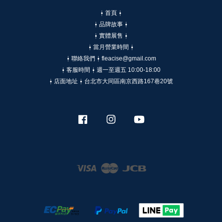
⍿ 首頁 ⍿
⍿ 品牌故事 ⍿
⍿ 實體展售 ⍿
⍿ 當月營業時間 ⍿
⍿ 聯絡我們 ⍿ fleacise@gmail.com
⍿ 客服時間 ⍿ 週一至週五 10:00-18:00
⍿ 店面地址 ⍿ 台北市大同區南京西路167巷20號
Facebook
Instagram
YouTube
Visa
Master
JCB