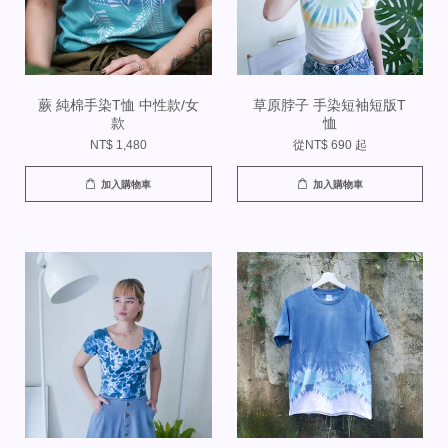
蕨 純棉手染T恤 中性款/女
草原脖子 手染短袖短版T
款
恤
NT$ 1,480
從
NT$ 690
起
加入購物車
加入購物車