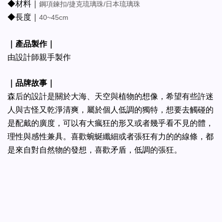
◆材料｜
鋼項鍊扣/捷克琉璃珠/日本琉璃珠
◆長度｜
40~45cm
｜產品製作｜
由設計師親手製作
｜品牌故事｜
森后的設計是關於大海、天空與植物的想像，希望有些許迷
人與古怪又乾淨清爽，屬於個人低調的獨特，
想要去觸碰的
是配戴的廣度，可以有大瘋狂的形又或者幾乎看不見的體，
理性與感性兼具。喜歡蜿蜒纖細或者張狂有力的的線條，都
是來自對自然物的發想，喜歡矛盾，低調的張狂。