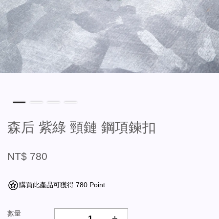
森后 紫綠 頸鏈 鋼項鍊扣
NT$ 780
購買此產品可獲得 780 Point
數量
-
+