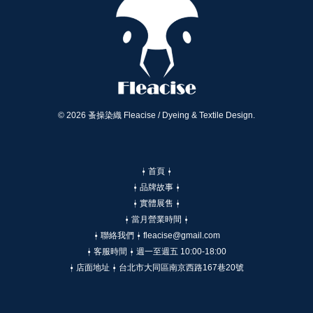
© 2026 蚤操染織 Fleacise / Dyeing & Textile Design.
⍿ 首頁 ⍿
⍿ 品牌故事 ⍿
⍿ 實體展售 ⍿
⍿ 當月營業時間 ⍿
⍿ 聯絡我們 ⍿ fleacise@gmail.com
⍿ 客服時間 ⍿ 週一至週五 10:00-18:00
⍿ 店面地址 ⍿ 台北市大同區南京西路167巷20號