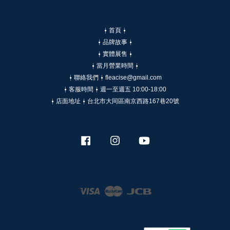
⍿ 首頁 ⍿
⍿ 品牌故事 ⍿
⍿ 實體展售 ⍿
⍿ 當月營業時間 ⍿
⍿ 聯絡我們 ⍿ fleacise@gmail.com
⍿ 客服時間 ⍿ 週一至週五 10:00-18:00
⍿ 店面地址 ⍿ 台北市大同區南京西路167巷20號
Facebook
Instagram
YouTube
Visa
Master
JCB