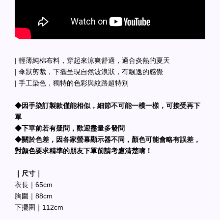
| 輕薄純棉布料，穿起來涼爽舒適，適合炎熱的夏天
| 傘狀剪裁，下擺呈現自然波浪狀，有飄逸的感覺
| 手工染色，獨特的色彩與紋路超特別
◆因手染訂製款僅能相似，細節不可能一模一樣，可接受再下
單
◆下單前若有疑問，歡迎盡量多發問
◆關於色差，因各家螢幕顯示器不同，顏色可能會略有誤差，
對顏色要求精準的朋友下單前請考慮清楚唷！
｜尺寸｜
衣長｜65cm
胸圍｜88cm
下擺圍｜112cm