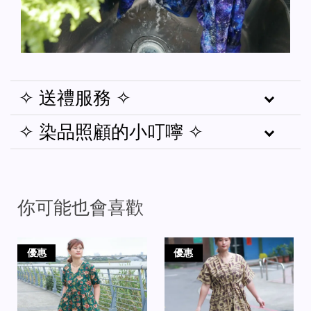
✧ 送禮服務 ✧
✧ 染品照顧的小叮嚀 ✧
你可能也會喜歡
優惠
優惠