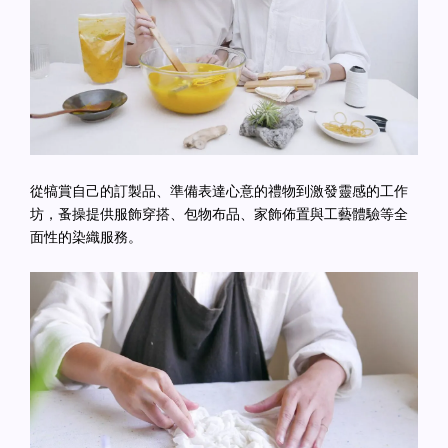
從犒賞自己的訂製品、準備表達心意的禮物到激發靈感的工作
坊，蚤操提供服飾穿搭、包物布品、家飾佈置與工藝體驗等全
面性的染織服務。