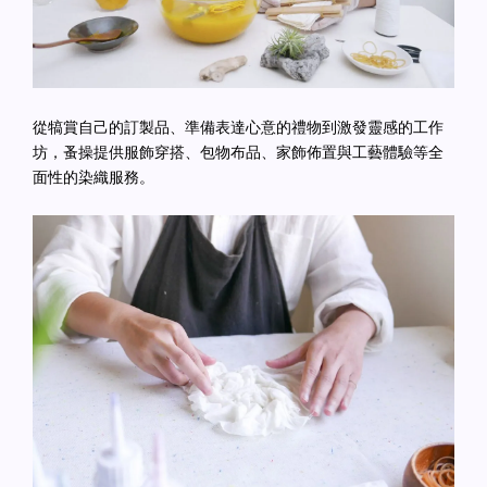
從犒賞自己的訂製品、準備表達心意的禮物到激發靈感的工作
坊，蚤操提供服飾穿搭、包物布品、家飾佈置與工藝體驗等全
面性的染織服務。