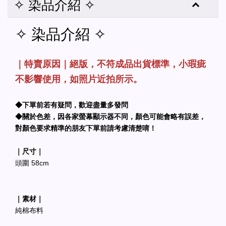
✧ 染品介紹 ✧
✧ 染品介紹 ✧
｜特賣原因｜絕版，不符成品出貨標準，小瑕疵
不影響使用，如照片近拍所示。
◆下單前若有疑問，歡迎盡量多發問
◆關於色差，因各家螢幕顯示器不同，顏色可能會略有誤差，
對顏色要求精準的朋友下單前請考慮清楚唷！
｜尺寸｜
頭圍 58cm
｜素材｜
純棉布料