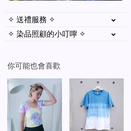
✧ 送禮服務 ✧
✧ 染品照顧的小叮嚀 ✧
你可能也會喜歡