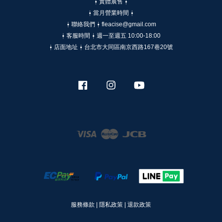
⍿ 實體展售 ⍿
⍿ 當月營業時間 ⍿
⍿ 聯絡我們 ⍿ fleacise@gmail.com
⍿ 客服時間 ⍿ 週一至週五 10:00-18:00
⍿ 店面地址 ⍿ 台北市大同區南京西路167巷20號
Facebook
Instagram
YouTube
Visa
Master
JCB
服務條款
|
隱私政策
|
退款政策