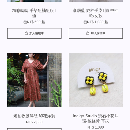
粉彩轉轉 手染短袖短版T
漸層藍 純棉手染T恤 中性
恤
款/女款
從
NT$ 690
起
從
NT$ 1,080
起
加入購物車
加入購物車
短袖收腰洋裝 印花洋裝
Indigo Studio 寶石小花耳
環-線條黃 耳夾
NT$ 2,880
NT$ 1,080