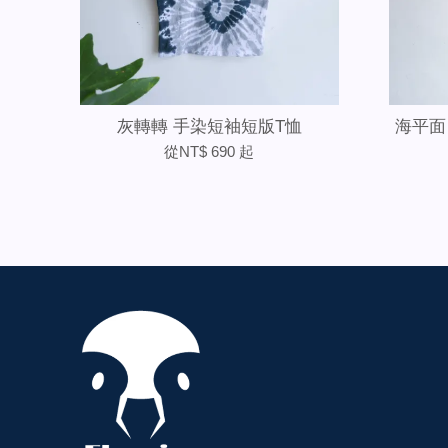
灰轉轉 手染短袖短版T恤
海平面
從
NT$ 690
起