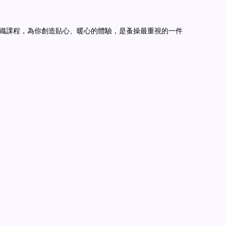
禮或染織課程，為你創造貼心、暖心的體驗，是蚤操最重視的一件