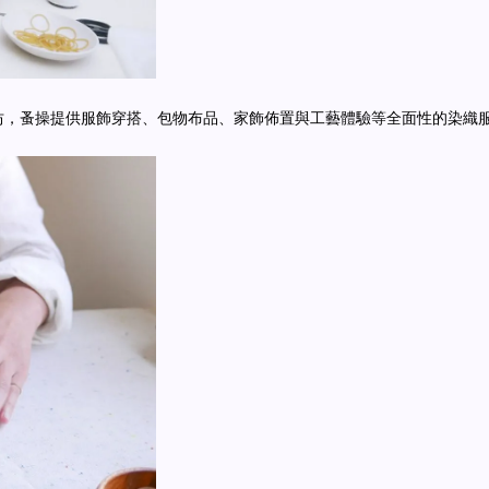
坊，蚤操提供服飾穿搭、包物布品、家飾佈置與工藝體驗等全面性的染織