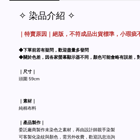
✧ 染品介紹 ✧
｜特賣原因｜絕版，不符成品出貨標準，小瑕疵
◆下單前若有疑問，歡迎盡量多發問
◆關於色差，因各家螢幕顯示器不同，顏色可能會略有誤差，
｜尺寸｜
頭圍 59cm
｜素材｜
純棉布料
｜產品製作｜
委託廠商製作未染色之素材，再由設計師親手染製
可客製化染紋與顏色，需另外收費，歡迎訊息洽詢