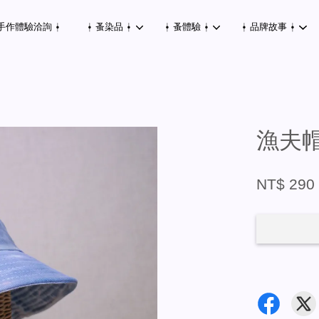
手作體驗洽詢 ⍿
⍿ 蚤染品 ⍿
⍿ 蚤體驗 ⍿
⍿ 品牌故事 ⍿
您的購物車目前還是空的。
漁夫帽
繼續購物
NT$ 29