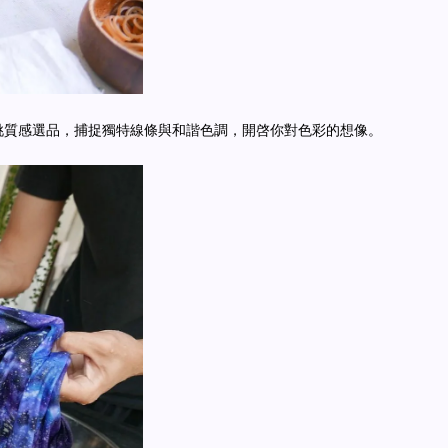
挑質感選品，捕捉獨特線條與和諧色調，開啓你對色彩的想像。