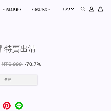
⍿ 實體展售 ⍿
⍿ 蚤操小誌 ⍿
 特賣出清
0
NT$ 990
-70.7%
售完