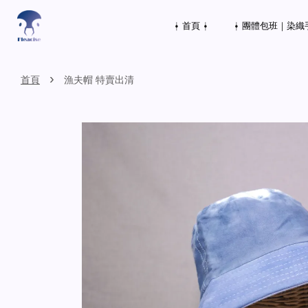
⍿ 首頁 ⍿
⍿ 團體包班｜染織
›
首頁
漁夫帽 特賣出清