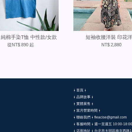
 純棉手染T恤 中性款/女款
短袖收腰洋裝 印花
從
NT$ 890
起
NT$ 2,880
⍿ 首頁 ⍿
⍿ 品牌故事 ⍿
⍿ 實體展售 ⍿
⍿ 當月營業時間 ⍿
⍿ 聯絡我們 ⍿ fleacise@gmail.com
⍿ 客服時間 ⍿ 週一至週五 10:00-18:0
⍿ 店面地址 ⍿ 台北市大同區南京西路1