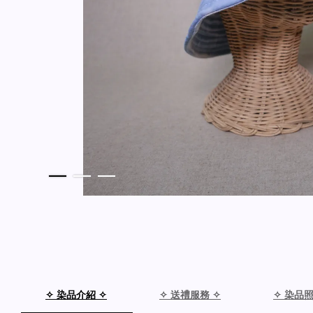
✧ 染品介紹 ✧
✧ 送禮服務 ✧
✧ 染品