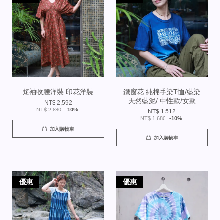
短袖收腰洋裝 印花洋裝
鐵窗花 純棉手染T恤/藍染
天然藍泥/ 中性款/女款
NT$ 2,592
NT$ 2,880
-10%
NT$ 1,512
NT$ 1,680
-10%
加入購物車
加入購物車
優惠
優惠