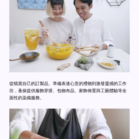
從犒賞自己的訂製品、準備表達心意的禮物到激發靈感的工作
坊，蚤操提供服飾穿搭、包物布品、家飾佈置與工藝體驗等全
面性的染織服務。