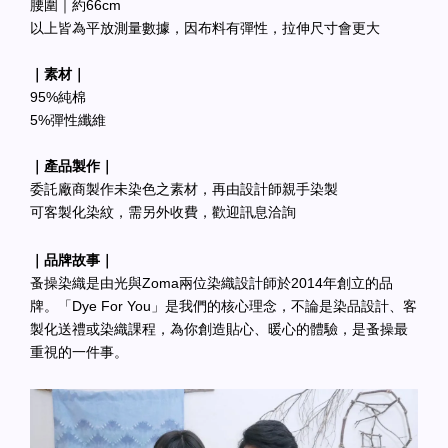
腰圍｜約66cm
以上皆為平放測量數據，因布料有彈性，拉伸尺寸會更大
｜素材｜
95%純棉
5%彈性纖維
｜產品製作｜
委託廠商製作未染色之素材，再由設計師親手染製
可客製化染紋，需另外收費，歡迎訊息洽詢
｜品牌故事｜
蚤操染織是由光與Zoma兩位染織設計師於2014年創立的品
牌。「Dye For You」是我們的核心理念，不論是染品設計、客
製化送禮或染織課程，為你創造貼心、暖心的體驗，是蚤操最
重視的一件事。