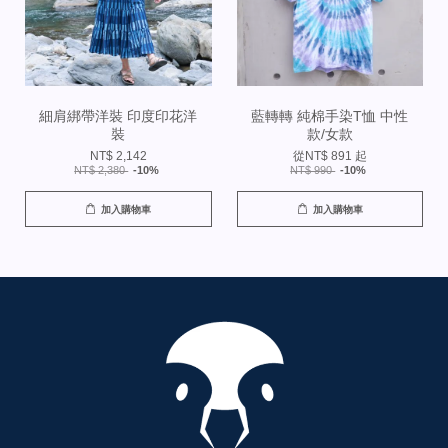
細肩綁帶洋裝 印度印花洋
藍轉轉 純棉手染T恤 中性
裝
款/女款
NT$ 2,142
從
NT$ 891
起
NT$ 2,380
-10%
NT$ 990
-10%
加入購物車
加入購物車