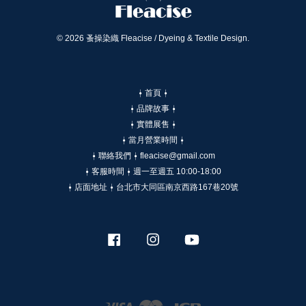
© 2026 蚤操染織 Fleacise / Dyeing & Textile Design.
⍿ 首頁 ⍿
⍿ 品牌故事 ⍿
⍿ 實體展售 ⍿
⍿ 當月營業時間 ⍿
⍿ 聯絡我們 ⍿ fleacise@gmail.com
⍿ 客服時間 ⍿ 週一至週五 10:00-18:00
⍿ 店面地址 ⍿ 台北市大同區南京西路167巷20號
Facebook
Instagram
YouTube
Visa
Master
JCB