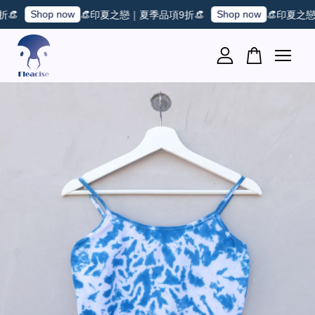
Shop now
Shop now

👒印夏之戀｜夏季品項9折👒
👒印夏之戀｜
您的購物車目前還是空的。
繼續購物