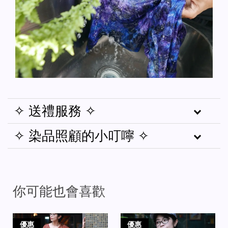
✧ 送禮服務 ✧
✧ 染品照顧的小叮嚀 ✧
你可能也會喜歡
優惠
優惠