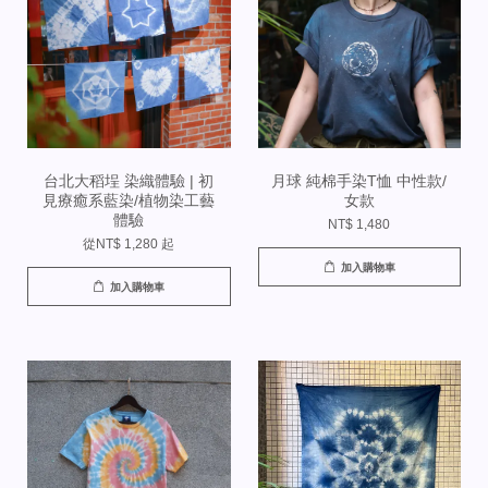
台北大稻埕 染織體驗 | 初
月球 純棉手染T恤 中性款/
見療癒系藍染/植物染工藝
女款
體驗
NT$ 1,480
從
NT$ 1,280
起
加入購物車
加入購物車