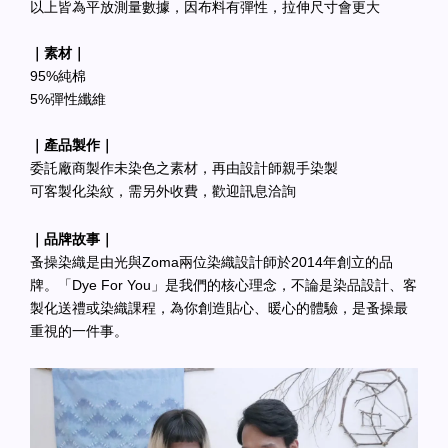
以上皆為平放測量數據，因布料有彈性，拉伸尺寸會更大
｜素材｜
95%純棉
5%彈性纖維
｜產品製作｜
委託廠商製作未染色之素材，再由設計師親手染製
可客製化染紋，需另外收費，歡迎訊息洽詢
｜品牌故事｜
蚤操染織是由光與Zoma兩位染織設計師於2014年創立的品
牌。「Dye For You」是我們的核心理念，不論是染品設計、客
製化送禮或染織課程，為你創造貼心、暖心的體驗，是蚤操最
重視的一件事。