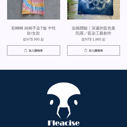
彩轉轉 純棉手染T恤 中性
染織體驗｜深邃的藍色曼
款/女款
陀羅／藍染工藝創作
從
NT$ 990
起
從
NT$ 1,980
起
加入購物車
加入購物車