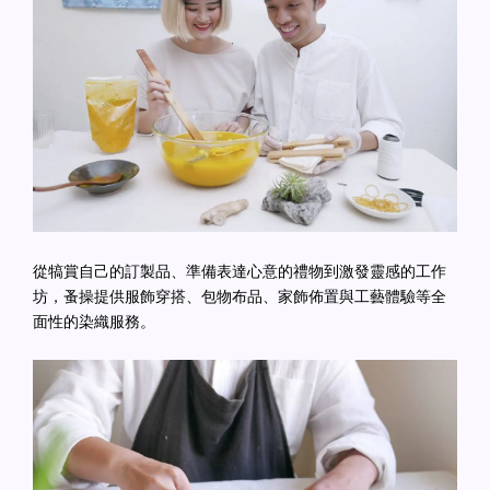
從犒賞自己的訂製品、準備表達心意的禮物到激發靈感的工作
坊，蚤操提供服飾穿搭、包物布品、家飾佈置與工藝體驗等全
面性的染織服務。