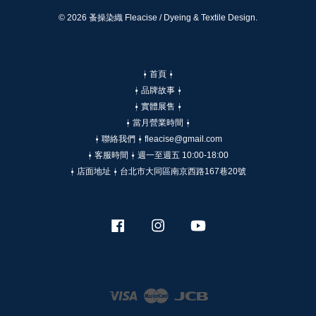
© 2026 蚤操染織 Fleacise / Dyeing & Textile Design.
⍿ 首頁 ⍿
⍿ 品牌故事 ⍿
⍿ 實體展售 ⍿
⍿ 當月營業時間 ⍿
⍿ 聯絡我們 ⍿ fleacise@gmail.com
⍿ 客服時間 ⍿ 週一至週五 10:00-18:00
⍿ 店面地址 ⍿ 台北市大同區南京西路167巷20號
Facebook
Instagram
YouTube
Visa
Master
JCB