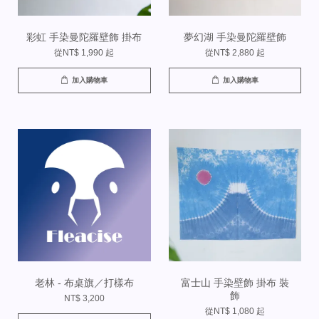
彩虹 手染曼陀羅壁飾 掛布
夢幻湖 手染曼陀羅壁飾
從
NT$ 1,990
起
從
NT$ 2,880
起
加入購物車
加入購物車
老林 - 布桌旗／打樣布
富士山 手染壁飾 掛布 裝
飾
NT$ 3,200
從
NT$ 1,080
起