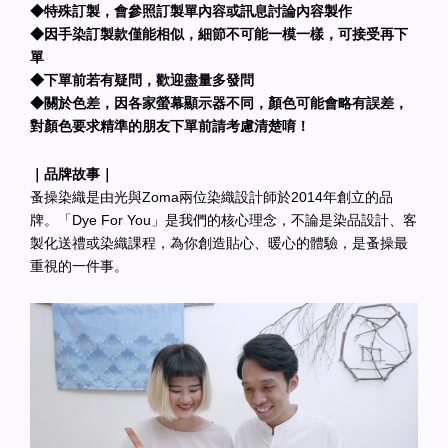
◆特殊訂製，會參照訂製單內容或訊息討論內容製作
◆因手染訂製款僅能相似，細節不可能一模一樣，可接受再下
單
◆下單前若有疑問，歡迎盡量多發問
◆關於色差，因各家螢幕顯示器不同，顏色可能會略有誤差，
對顏色要求精準的朋友下單前請考慮清楚唷！
｜品牌故事｜
蚤操染織是由光與Zoma兩位染織設計師於2014年創立的品
牌。「Dye For You」是我們的核心理念，不論是染品設計、客
製化送禮或染織課程，為你創造貼心、暖心的體驗，是蚤操最
重視的一件事。