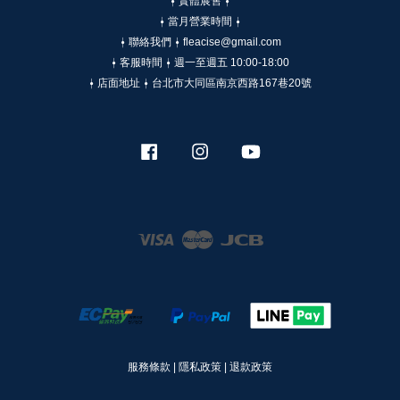
⍿ 實體展售 ⍿
⍿ 當月營業時間 ⍿
⍿ 聯絡我們 ⍿ fleacise@gmail.com
⍿ 客服時間 ⍿ 週一至週五 10:00-18:00
⍿ 店面地址 ⍿ 台北市大同區南京西路167巷20號
Facebook
Instagram
YouTube
Visa
Master
JCB
服務條款
|
隱私政策
|
退款政策