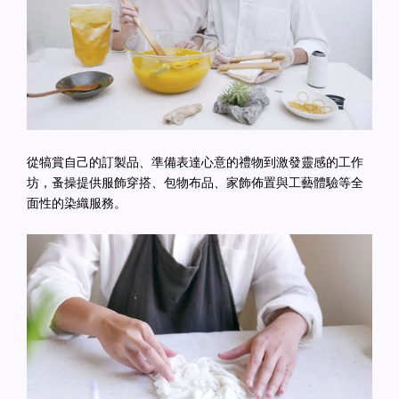
從犒賞自己的訂製品、準備表達心意的禮物到激發靈感的工作
坊，蚤操提供服飾穿搭、包物布品、家飾佈置與工藝體驗等全
面性的染織服務。