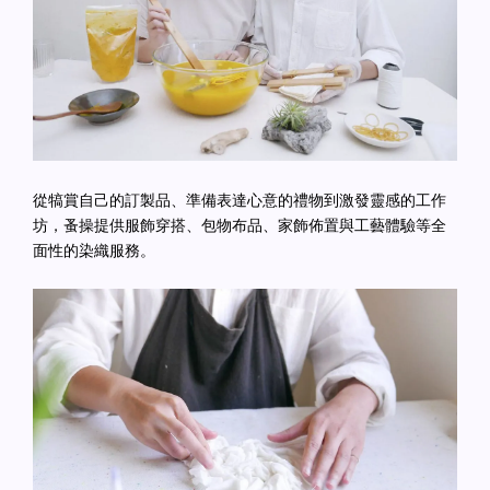
從犒賞自己的訂製品、準備表達心意的禮物到激發靈感的工作
坊，蚤操提供服飾穿搭、包物布品、家飾佈置與工藝體驗等全
面性的染織服務。