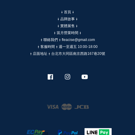
⍿ 首頁 ⍿
⍿ 品牌故事 ⍿
⍿ 實體展售 ⍿
⍿ 當月營業時間 ⍿
⍿ 聯絡我們 ⍿ fleacise@gmail.com
⍿ 客服時間 ⍿ 週一至週五 10:00-18:00
⍿ 店面地址 ⍿ 台北市大同區南京西路167巷20號
Facebook
Instagram
YouTube
Visa
Master
JCB