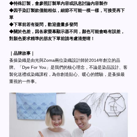
◆特殊訂製，會參照訂製單內容或訊息討論內容製作
◆因手染訂製款僅能相似，細節不可能一模一樣，可接受再下
單
◆下單前若有疑問，歡迎盡量多發問
◆關於色差，因各家螢幕顯示器不同，顏色可能會略有誤差，
對顏色要求精準的朋友下單前請考慮清楚唷！
｜品牌故事｜
蚤操染織是由光與Zoma兩位染織設計師於2014年創立的品
牌。「Dye For You」是我們的核心理念，不論是染品設計、客
製化送禮或染織課程，為你創造貼心、暖心的體驗，是蚤操最
重視的一件事。