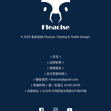
© 2026 蚤操染織 Fleacise / Dyeing & Textile Design.
⍿ 首頁 ⍿
⍿ 品牌故事 ⍿
⍿ 實體展售 ⍿
⍿ 當月營業時間 ⍿
⍿ 聯絡我們 ⍿ fleacise@gmail.com
⍿ 客服時間 ⍿ 週一至週五 10:00-18:00
⍿ 店面地址 ⍿ 台北市大同區南京西路167巷20號
Facebook
Instagram
YouTube