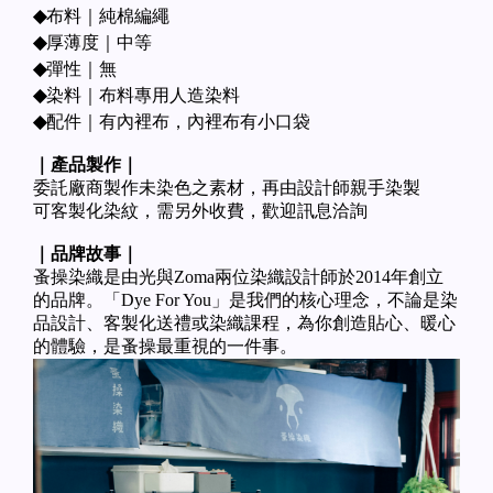
布料｜純棉編繩
◆
厚薄度｜中等
◆
彈性｜無
◆
染料｜布料專用人造染料
◆
◆
配件｜有內裡布，內裡布有小口袋
｜產品製作｜
委託廠商製作未染色之素材，再由設計師親手染製
可客製化染紋，需另外收費，歡迎訊息洽詢
｜品牌故事｜
蚤操染織是由光與Zoma兩位染織設計師於2014年創立
的品牌。「Dye For You」是我們的核心理念，不論是染
品設計、客製化送禮或染織課程，為你創造貼心、暖心
的體驗，是蚤操最重視的一件事。