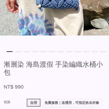
漸層染 海島渡假 手染編織水桶小
包
NT$ 990
包裝
自用
免費服務｜送禮用，可指定姓名封條