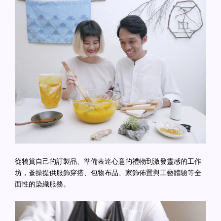
從犒賞自己的訂製品、準備表達心意的禮物到激發靈感的工作
坊，蚤操提供服飾穿搭、包物布品、家飾佈置與工藝體驗等全
面性的染織服務。