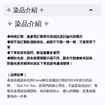
✧ 染品介紹 ✧
✧ 染品介紹 ✧
◆特殊訂製，會參照訂製單內容或訊息討論內容製作
◆因手染訂製款僅能相似，細節不可能一模一樣，可接受再下
單
◆下單前若有疑問，歡迎盡量多發問
◆關於色差，因各家螢幕顯示器不同，顏色可能會略有誤差，
對顏色要求精準的朋友下單前請考慮清楚唷！
｜品牌故事｜
蚤操染織是由光與Zoma兩位染織設計師於2014年創立的品
牌。「Dye For You」是我們的核心理念，不論是染品設計、客
製化送禮或染織課程，為你創造貼心、暖心的體驗，是蚤操最
重視的一件事。