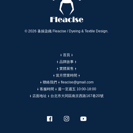
© 2026 蚤操染織 Fleacise / Dyeing & Textile Design.
⍿ 首頁 ⍿
⍿ 品牌故事 ⍿
⍿ 實體展售 ⍿
⍿ 當月營業時間 ⍿
⍿ 聯絡我們 ⍿ fleacise@gmail.com
⍿ 客服時間 ⍿ 週一至週五 10:00-18:00
⍿ 店面地址 ⍿ 台北市大同區南京西路167巷20號
Facebook
Instagram
YouTube