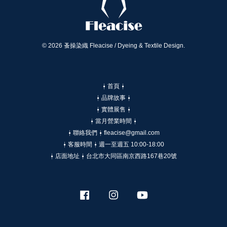
© 2026 蚤操染織 Fleacise / Dyeing & Textile Design.
⍿ 首頁 ⍿
⍿ 品牌故事 ⍿
⍿ 實體展售 ⍿
⍿ 當月營業時間 ⍿
⍿ 聯絡我們 ⍿ fleacise@gmail.com
⍿ 客服時間 ⍿ 週一至週五 10:00-18:00
⍿ 店面地址 ⍿ 台北市大同區南京西路167巷20號
Facebook
Instagram
YouTube