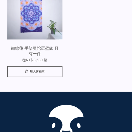
鐵線蓮 手染曼陀羅壁飾 只
有一件
從
NT$ 3,680
起
加入購物車