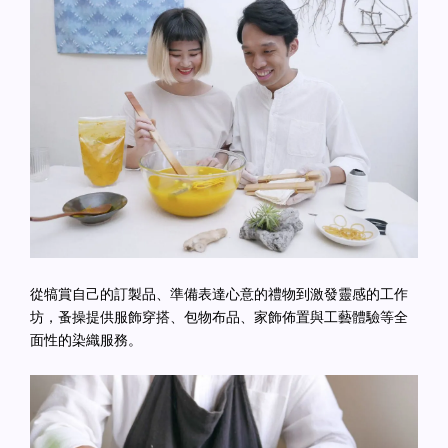
從犒賞自己的訂製品、準備表達心意的禮物到激發靈感的工作
坊，蚤操提供服飾穿搭、包物布品、家飾佈置與工藝體驗等全
面性的染織服務。