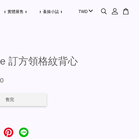
⍿ 實體展售 ⍿
⍿ 蚤操小誌 ⍿
gie 訂方領格紋背心
80
售完