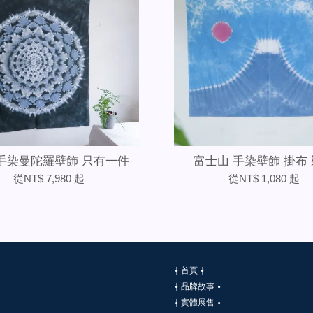
 手染曼陀羅壁飾 只有一件
富士山 手染壁飾 掛布
從
NT$ 7,980
起
從
NT$ 1,080
起
⍿ 首頁 ⍿
⍿ 品牌故事 ⍿
⍿ 實體展售 ⍿