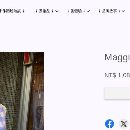
手作體驗洽詢 ⍿
⍿ 蚤染品 ⍿
⍿ 蚤體驗 ⍿
⍿ 品牌故事 ⍿
您的購物車目前還是空的。
Mag
繼續購物
NT$ 1,0