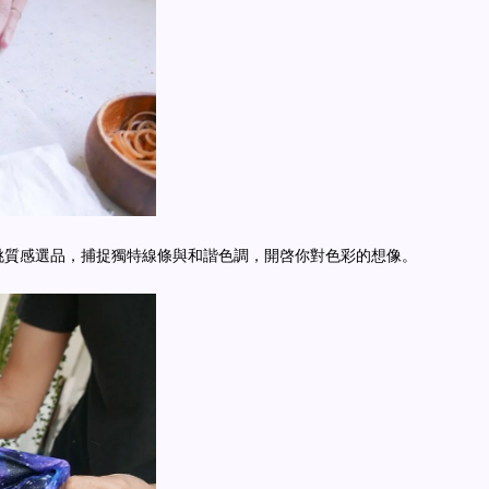
挑質感選品，捕捉獨特線條與和諧色調，開啓你對色彩的想像。