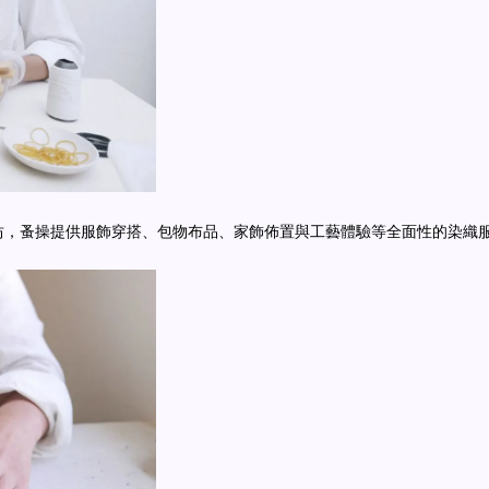
坊，蚤操提供服飾穿搭、包物布品、家飾佈置與工藝體驗等全面性的染織