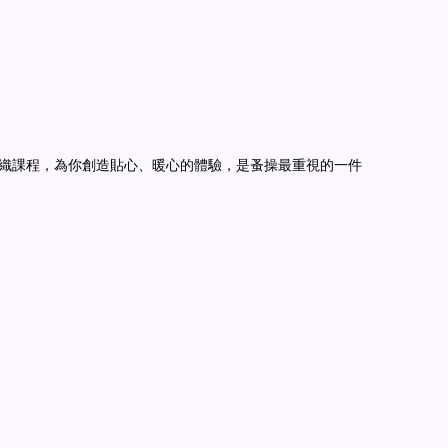
禮或染織課程，為你創造貼心、暖心的體驗，是蚤操最重視的一件