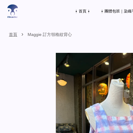
⍿ 首頁 ⍿
⍿ 團體包班｜染織
›
首頁
Maggie 訂方領格紋背心