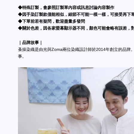
◆特殊訂製，會參照訂製單內容或訊息討論內容製作
◆因手染訂製款僅能相似，細節不可能一模一樣，可接受再下
◆下單前若有疑問，歡迎盡量多發問
◆關於色差，因各家螢幕顯示器不同，顏色可能會略有誤差，
｜品牌故事｜
蚤操染織是由光與Zoma兩位染織設計師於2014年創立的品牌
事。