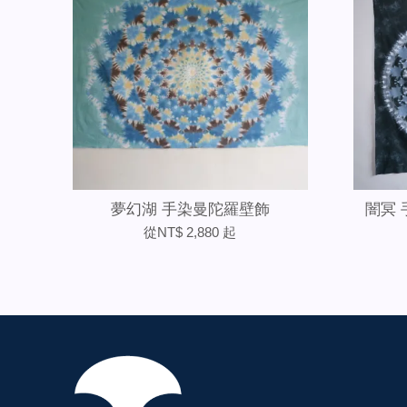
夢幻湖 手染曼陀羅壁飾
闇冥
從
NT$ 2,880
起