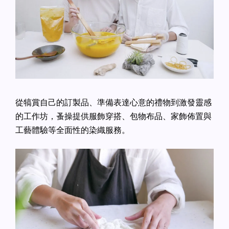
從犒賞自己的訂製品、準備表達心意的禮物到激發靈感
的工作坊，蚤操提供服飾穿搭、包物布品、家飾佈置與
工藝體驗等全面性的染織服務。