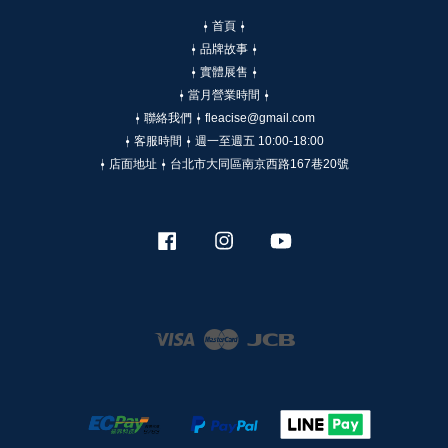
⍿ 首頁 ⍿
⍿ 品牌故事 ⍿
⍿ 實體展售 ⍿
⍿ 當月營業時間 ⍿
⍿ 聯絡我們 ⍿ fleacise@gmail.com
⍿ 客服時間 ⍿ 週一至週五 10:00-18:00
⍿ 店面地址 ⍿ 台北市大同區南京西路167巷20號
Facebook
Instagram
YouTube
Visa
Master
JCB