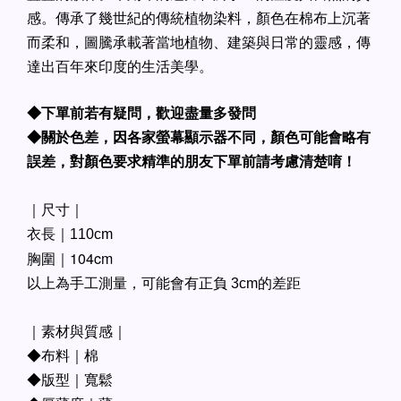
感。傳承了幾世紀的傳統植物染料，顏色在棉布上沉著
而柔和，圖騰承載著當地植物、建築與日常的靈感，傳
達出百年來印度的生活美學。
◆下單前若有疑問，歡迎盡量多發問
◆關於色差，因各家螢幕顯示器不同，顏色可能會略有
誤差，對顏色要求精準的朋友下單前請考慮清楚唷！
｜尺寸｜
衣長｜110cm
胸圍｜104cm
以上為手工測量，可能會有正負 3cm的差距
｜素材與質感｜
◆布料｜棉
◆版型｜寬鬆