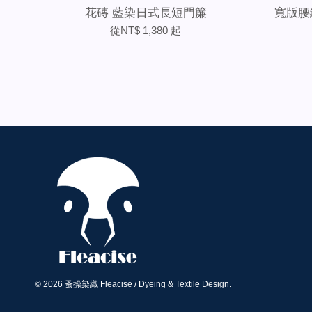
花磚 藍染日式長短門簾
寬版腰
從
NT$ 1,380
起
© 2026 蚤操染織 Fleacise / Dyeing & Textile Design.