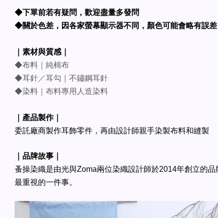
◆下單前若有疑問，歡迎盡量多發問
◆關於色差，因各家螢幕顯示器不同，顏色可能會略有誤差
｜素材與質感｜
◆布料｜純棉布
◆耳針／耳勾｜不鏽鋼耳針
◆染料｜布料專用人造染料
｜產品製作｜
委託廠商製作耳飾零件，再由設計師親手染製布料和縫製
｜品牌故事｜
蚤操染織是由光與Zoma兩位染織設計師於2014年創立的
最重視的一件事。