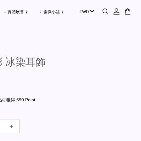
⍿ 實體展售 ⍿
⍿ 蚤操小誌 ⍿
 冰染耳飾
獲得 690 Point
+