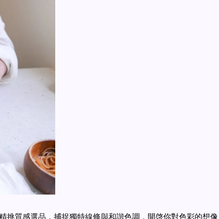
精挑質感選品，捕捉獨特線條與和諧色調，開啓你對色彩的想像