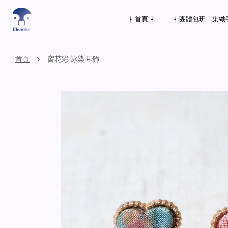
⍿ 首頁 ⍿
⍿ 團體包班｜染織
›
首頁
窗花彩 冰染耳飾