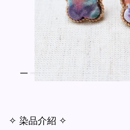
✧ 染品介紹 ✧