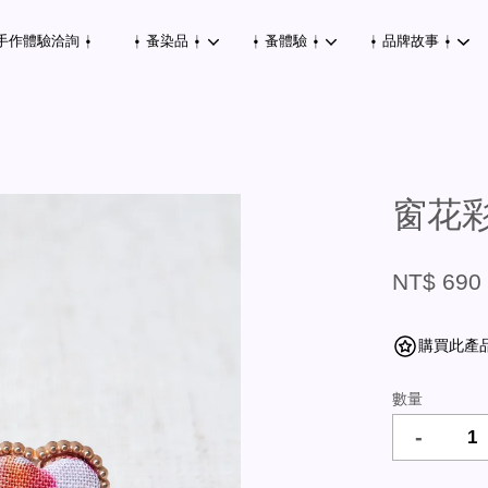
手作體驗洽詢 ⍿
⍿ 蚤染品 ⍿
⍿ 蚤體驗 ⍿
⍿ 品牌故事 ⍿
您的購物車目前還是空的。
窗花彩
繼續購物
NT$ 690
購買此產品可
數量
-