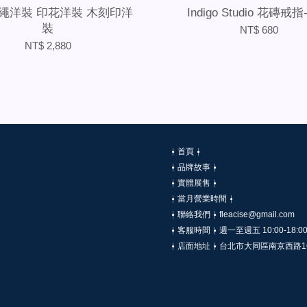
繩洋裝 印花洋裝 木刻印洋
Indigo Studio 花磚戒
裝
NT$ 680
NT$ 2,880
⍿ 首頁 ⍿
⍿ 品牌故事 ⍿
⍿ 實體展售 ⍿
⍿ 當月營業時間 ⍿
⍿ 聯絡我們 ⍿ fleacise@gmail.com
⍿ 客服時間 ⍿ 週一至週五 10:00-18:0
⍿ 店面地址 ⍿ 台北市大同區南京西路1