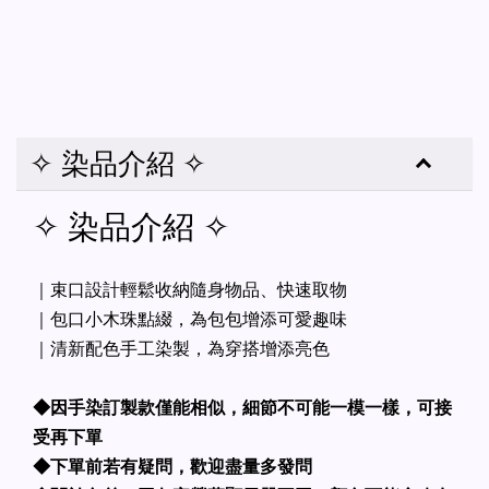
✧ 染品介紹 ✧
✧ 染品介紹 ✧
｜束口設計輕鬆收納隨身物品、快速取物
｜包口小木珠點綴，為包包增添可愛趣味
｜清新配色手工染製，為穿搭增添亮色
◆因手染訂製款僅能相似，細節不可能一模一樣，可接
受再下單
◆下單前若有疑問，歡迎盡量多發問