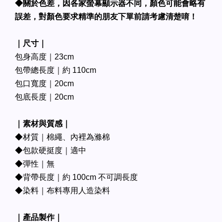
◆關於色差，因各家螢幕顯示器不同，顏色可能會略有
誤差，對顏色要求精準的朋友下單前請考慮清楚唷！
｜尺寸｜
包身高度｜23cm
包帶總長度｜約 110cm
包口寬度｜20cm
包底長度｜20cm
｜素材與質感｜
◆材質｜棉繩、內裡為滌棉
◆包款硬挺度｜適中
◆彈性｜無
◆背帶長度｜約 100cm 不可調長度
◆染料｜布料專用人造染料
｜產品製作｜