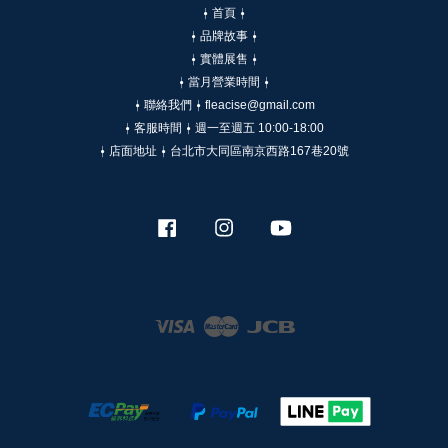
⍿ 首頁 ⍿
⍿ 品牌故事 ⍿
⍿ 實體展售 ⍿
⍿ 當月營業時間 ⍿
⍿ 聯絡我們 ⍿ fleacise@gmail.com
⍿ 客服時間 ⍿ 週一至週五 10:00-18:00
⍿ 店面地址 ⍿ 台北市大同區南京西路167巷20號
Facebook
Instagram
YouTube
Visa
Master
JCB