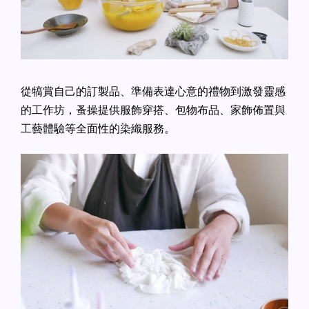
從犒賞自己的訂製品、準備表達心意的禮物到激發靈感
的工作坊，蚤操提供服飾穿搭、包物布品、家飾佈置與
工藝體驗等全面性的染織服務。