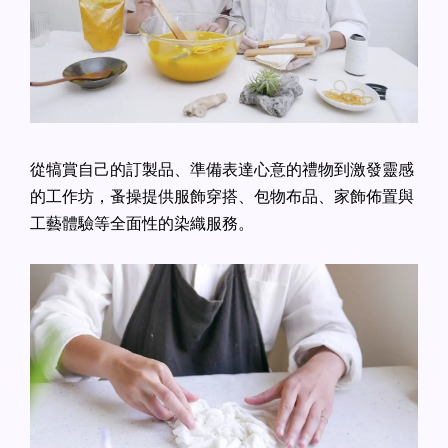
從犒賞自己的訂製品、準備表達心意的禮物到激發靈感
的工作坊，蚤操提供服飾穿搭、包物布品、家飾佈置與
工藝體驗等全面性的染織服務。