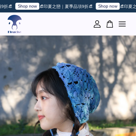
Shop now
Shop now
👒
👒印夏之戀｜夏季品項9折👒
👒印夏之戀
您的購物車目前還是空的。
繼續購物