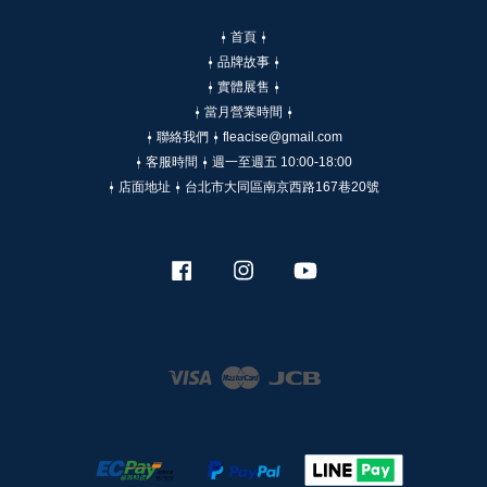
⍿ 首頁 ⍿
⍿ 品牌故事 ⍿
⍿ 實體展售 ⍿
⍿ 當月營業時間 ⍿
⍿ 聯絡我們 ⍿ fleacise@gmail.com
⍿ 客服時間 ⍿ 週一至週五 10:00-18:00
⍿ 店面地址 ⍿ 台北市大同區南京西路167巷20號
Facebook
Instagram
YouTube
Visa
Master
JCB