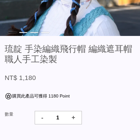
琉靛 手染編織飛行帽 編織遮耳帽
職人手工染製
NT$ 1,180
購買此產品可獲得 1180 Point
數量
-
+