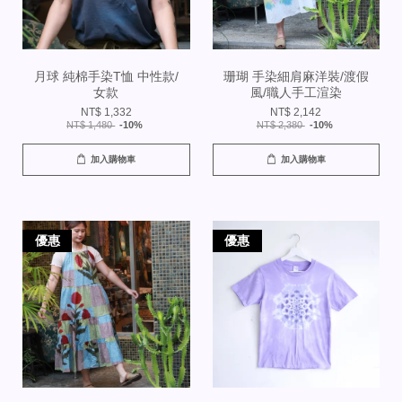
月球 純棉手染T恤 中性款/
珊瑚 手染細肩麻洋裝/渡假
女款
風/職人手工渲染
NT$ 1,332
NT$ 2,142
NT$ 1,480
-10%
NT$ 2,380
-10%
加入購物車
加入購物車
優惠
優惠