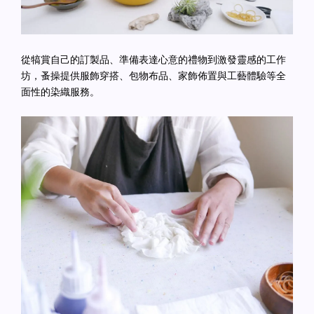
從犒賞自己的訂製品、準備表達心意的禮物到激發靈感的工作
坊，蚤操提供服飾穿搭、包物布品、家飾佈置與工藝體驗等全
面性的染織服務。