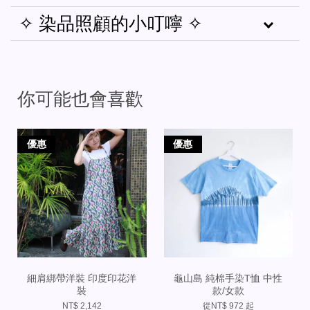
✧ 染品照顧的小叮嚀 ✧
你可能也會喜歡
優惠
優惠
細肩綁帶洋裝 印度印花洋
龜山島 純棉手染T恤 中性
裝
款/女款
NT$ 2,142
從
NT$ 972
起