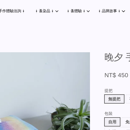
手作體驗洽詢 ⍿
⍿ 蚤染品 ⍿
⍿ 蚤體驗 ⍿
⍿ 品牌故事 ⍿
您的購物車目前還是空的。
晚夕 
繼續購物
NT$ 450
提把
無提把
包裝
自用
免