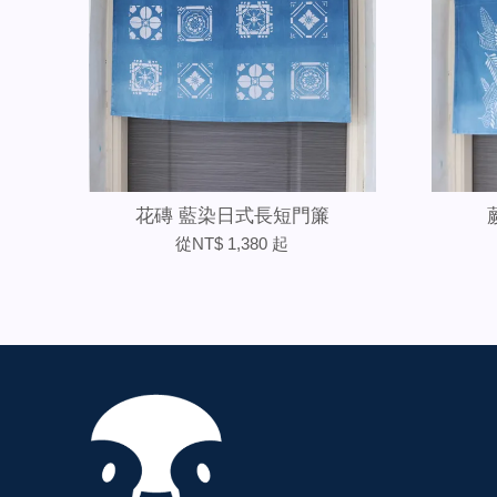
花磚 藍染日式長短門簾
從
NT$ 1,380
起