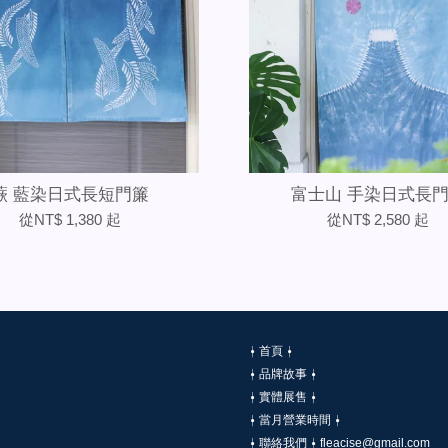
蕨 藍染日式長短門簾
富士山 手染日式長
從
NT$ 1,380
起
從
NT$ 2,580
起
⍿ 首頁 ⍿
⍿ 品牌故事 ⍿
⍿ 實體展售 ⍿
⍿ 當月營業時間 ⍿
⍿ 聯絡我們 ⍿ fleacise@gmail.com