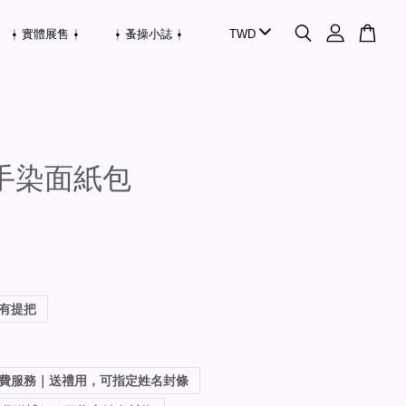
⍿ 實體展售 ⍿
⍿ 蚤操小誌 ⍿
手染面紙包
有提把
費服務｜送禮用，可指定姓名封條