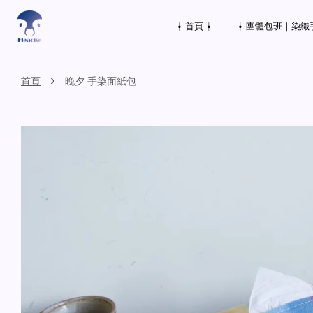
⍿ 首頁 ⍿
⍿ 團體包班｜染織
›
首頁
晚夕 手染面紙包