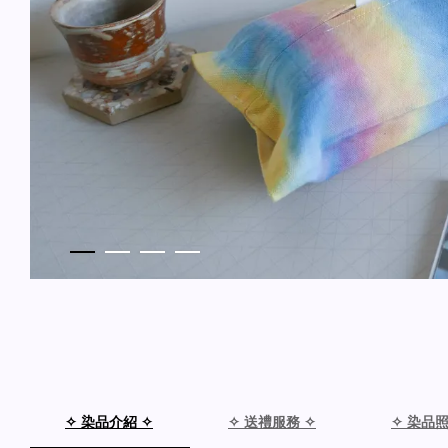
✧ 染品介紹 ✧
✧ 送禮服務 ✧
✧ 染品