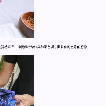
挑質感選品，捕捉獨特線條與和諧色調，開啓你對色彩的想像。