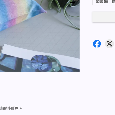
加購 50
照顧的小叮嚀 ✧