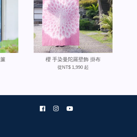
門簾
櫻 手染曼陀羅壁飾 掛布
從
NT$ 1,990
起
Facebook
Instagram
YouTube