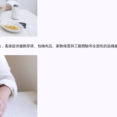
坊，蚤操提供服飾穿搭、包物布品、家飾佈置與工藝體驗等全面性的染織