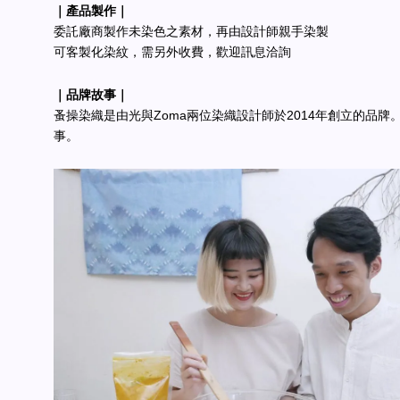
｜產品製作｜
委託廠商製作未染色之素材，再由設計師親手染製
可客製化染紋，需另外收費，歡迎訊息洽詢
｜品牌故事｜
蚤操染織是由光與Zoma兩位染織設計師於2014年創立的品牌
事。