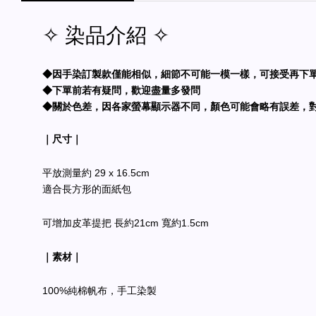
✧ 染品介紹 ✧
◆因手染訂製款僅能相似，細節不可能一模一樣，可接受再下
◆下單前若有疑問，歡迎盡量多發問
◆關於色差，因各家螢幕顯示器不同，顏色可能會略有誤差，
｜尺寸｜
平放測量約 29 x 16.5cm
適合長方形的面紙包
可增加皮革提把 長約21cm 寬約1.5cm
｜素材｜
100%純棉帆布，手工染製