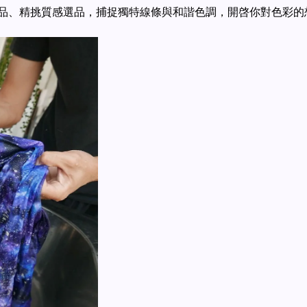
品、精挑質感選品，捕捉獨特線條與和諧色調，開啓你對色彩的