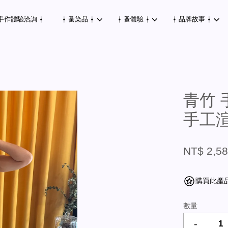
手作體驗洽詢 ⍿
⍿ 蚤染品 ⍿
⍿ 蚤體驗 ⍿
⍿ 品牌故事 ⍿
您的購物車目前還是空的。
青竹 
手工
繼續購物
NT$ 2,5
購買此產品可
數量
-