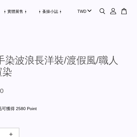
⍿ 實體展售 ⍿
⍿ 蚤操小誌 ⍿
手染波浪長洋裝/渡假風/職人
渲染
80
獲得 2580 Point
+