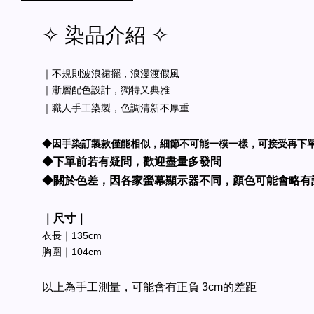
✧ 染品介紹 ✧
｜不規則波浪裙擺，浪漫渡假風
｜漸層配色設計，獨特又典雅
｜職人手工染製，色調清新不厚重
◆因手染訂製款僅能相似，細節不可能一模一樣，可接受再下
◆下單前若有疑問，歡迎盡量多發問
◆關於色差，因各家螢幕顯示器不同，顏色可能會略有
｜尺寸｜
衣長｜135cm
胸圍｜104cm
以上為手工測量，可能會有正負 3cm的差距