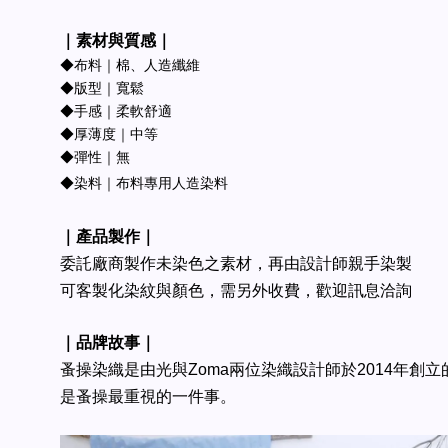
｜素材與質感｜
◆布料｜棉、人造纖維
◆版型｜寬鬆
◆手感｜柔軟舒適
◆厚薄度｜中等
◆彈性｜無
◆染料｜布料專用人造染料
｜產品製作｜
委託廠商製作未染色之素材，再由設計師親手染製
可客製化染紋與顏色，需另外收費，歡迎訊息洽詢
｜品牌故事｜
蚤操染織是由光與Zoma兩位染織設計師於2014年創
是蚤操最重視的一件事。