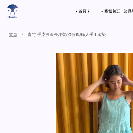
⍿ 首頁 ⍿
⍿ 團體包班｜染織
›
首頁
青竹 手染波浪長洋裝/渡假風/職人手工渲染