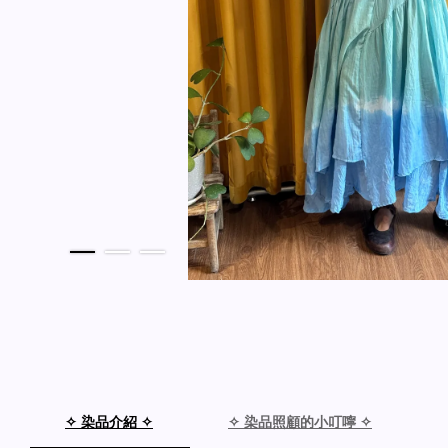
✧ 染品介紹 ✧
✧ 染品照顧的小叮嚀 ✧