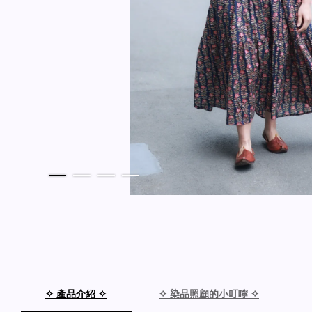
✧ 產品介紹 ✧
✧ 染品照顧的小叮嚀 ✧