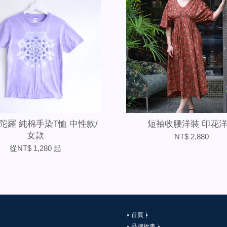
陀羅 純棉手染T恤 中性款/
短袖收腰洋裝 印花
女款
NT$ 2,880
從
NT$ 1,280
起
⍿ 首頁 ⍿
⍿ 品牌故事 ⍿