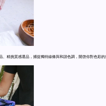
品、精挑質感選品，捕捉獨特線條與和諧色調，開啓你對色彩的