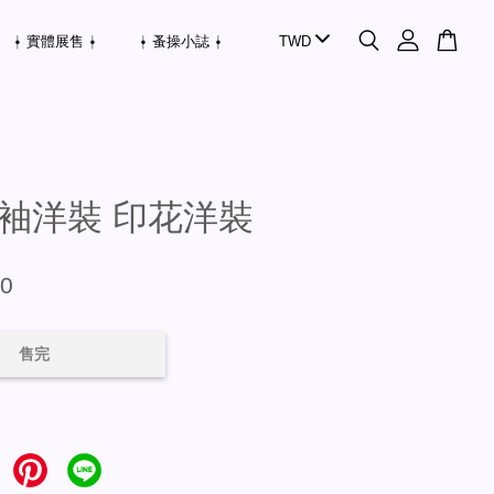
⍿ 實體展售 ⍿
⍿ 蚤操小誌 ⍿
袖洋裝 印花洋裝
80
售完