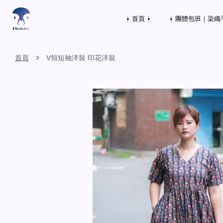
⍿ 首頁 ⍿
⍿ 團體包班｜染織
›
首頁
V領短袖洋裝 印花洋裝