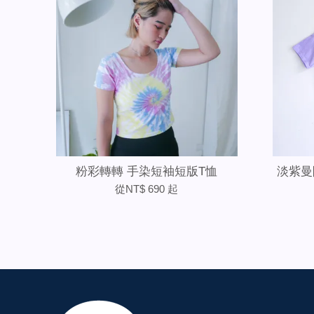
粉彩轉轉 手染短袖短版T恤
淡紫曼
從
NT$ 690
起