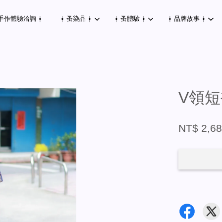
手作體驗洽詢 ⍿
⍿ 蚤染品 ⍿
⍿ 蚤體驗 ⍿
⍿ 品牌故事 ⍿
您的購物車目前還是空的。
V領短
繼續購物
NT$ 2,6