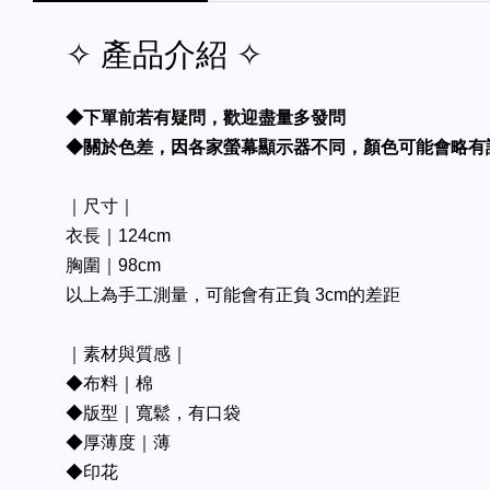
✧ 產品介紹 ✧
◆下單前若有疑問，歡迎盡量多發問
◆關於色差，因各家螢幕顯示器不同，顏色可能會略有
｜尺寸｜
衣長｜124cm
胸圍｜98cm
以上為手工測量，可能會有正負 3cm的差距
｜素材與質感｜
◆布料｜棉
◆版型｜寬鬆，有口袋
◆厚薄度｜薄
◆印花