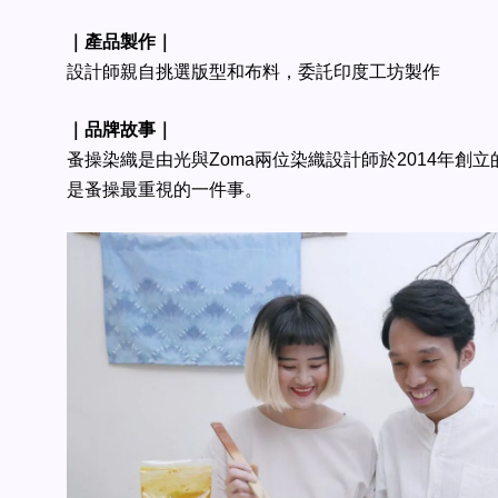
｜產品製作｜
設計師親自挑選版型和布料，委託印度工坊製作
｜品牌故事｜
蚤操染織是由光與Zoma兩位染織設計師於2014年創
是蚤操最重視的一件事。